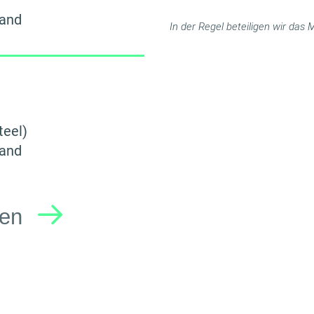
land
In der Regel beteiligen wir da
teel)
land
sen